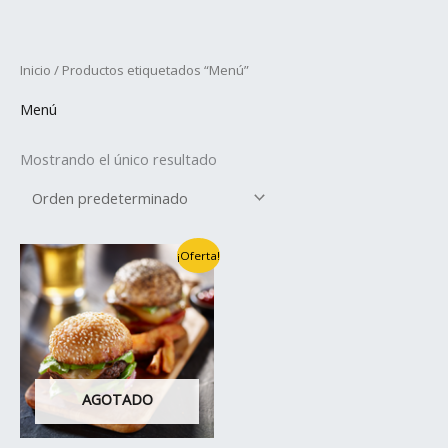
Ir
al
contenido
Inicio
/ Productos etiquetados “Menú”
Menú
Mostrando el único resultado
El
El
¡Oferta!
precio
precio
original
actual
era:
es:
$650.00.
$550.00.
AGOTADO