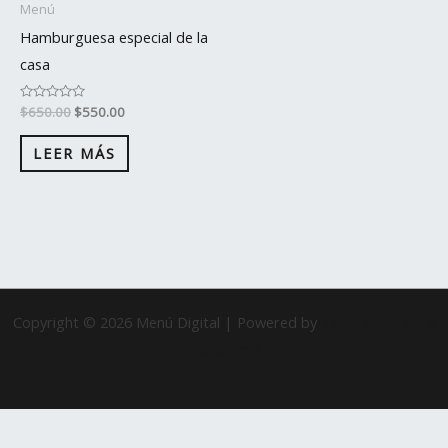
Menú
Hamburguesa especial de la
casa
Valorado
$
650.00
$
550.00
con
0
de
LEER MÁS
5
Copyright © 2026 Menú Digital | Powered by
Tema Astra para
WordPress