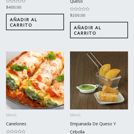
Queso
Valorado
$
400.00
con
0
Valorado
$
200.00
de
con
AÑADIR AL
5
0
CARRITO
de
AÑADIR AL
5
CARRITO
Menú
Menú
Canelones
Empanada De Queso Y
Cebolla