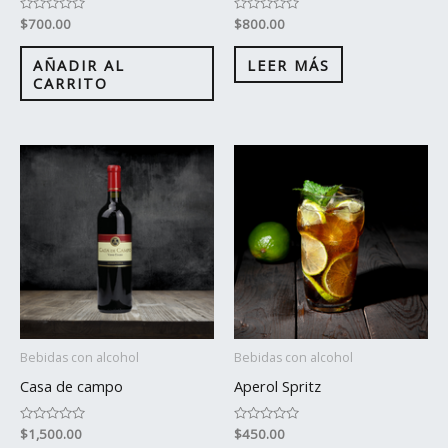
Valorado
$
700.00
Valorado
$
800.00
con
con
0
0
de
de
AÑADIR AL
LEER MÁS
5
5
CARRITO
Bebidas con alcohol
Bebidas con alcohol
Casa de campo
Aperol Spritz
Valorado
$
1,500.00
Valorado
$
450.00
con
con